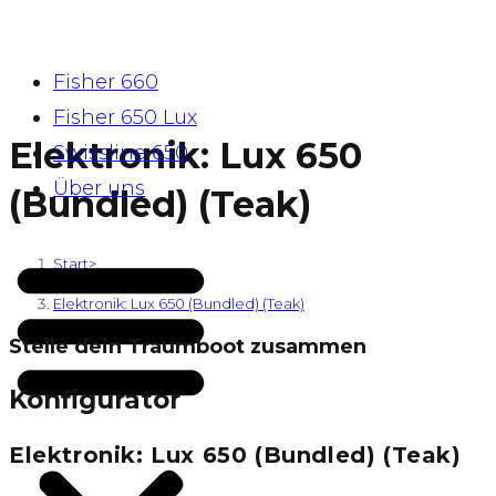
Zum
Inhalt
Fisher 660
springen
Fisher 650 Lux
Elektronik: Lux 650
Swissline 650
Über uns
(Bundled) (Teak)
Start
>
Shop
>
Elektronik: Lux 650 (Bundled) (Teak)
Stelle dein Traumboot zusammen
Konfigurator
Elektronik: Lux 650 (Bundled) (Teak)