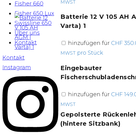
MWST
Fisher 660
Fisher 650 Lux
Batterie 12 V 105 AH 
Swissline 650
Varta) 1
Über uns
Kontakt
hinzufügen für
CHF
350.
pro Stück
MWST
Kontakt
Instagram
Eingebauter
Fischerschubladensch
hinzufügen für
CHF
149.
MWST
Gepolsterte Rückenle
(hintere Sitzbank)