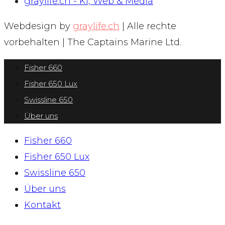
graylife.ch - KI, Web & Media
Webdesign by
graylife.ch
| Alle rechte
vorbehalten | The Captains Marine Ltd.
Fisher 660
Fisher 650 Lux
Swissline 650
Über uns
Fisher 660
Fisher 650 Lux
Swissline 650
Über uns
Kontakt