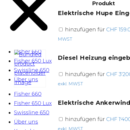
Produkt
Elektrische Hupe Ein
hinzufügen für
CHF
159.
MWST
Fisher 660
Diesel Heizung einge
Fisher 650 Lux
Swissline 650
hinzufügen für
CHF
3'20
Über uns
exkl. MWST
Fisher 660
Elektrische Ankerwin
Fisher 650 Lux
Swissline 650
hinzufügen für
CHF
1'40
Über uns
exkl. MWST