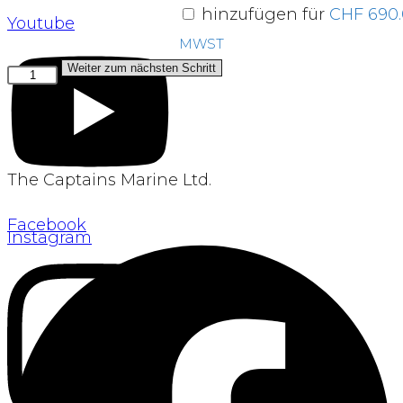
hinzufügen für
CHF
690.
Youtube
MWST
Weiter zum nächsten Schritt
Elektronik:
Lux
650
(Bundled)
The Captains Marine Ltd.
(Teak)
Menge
Facebook
Instagram