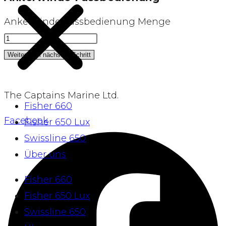
Ankerwinde Fussbedienung Menge
Weiter zum nächsten Schritt
The Captains Marine Ltd.
Fisher 660
Facebook
Fisher 650 Lux
Swissline 650
Über uns
Fisher 660
Fisher 650 Lux
Swissline 650