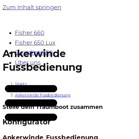
Zum Inhalt springen
Fisher 660
Fisher 650 Lux
Ankerwinde
Swissline 650
Über uns
Fussbedienung
Start
>
Shop
>
Ankerwinde Fussbedienung
Stelle dein Traumboot zusammen
Konfigurator
Ankerwinde Fussbedienung