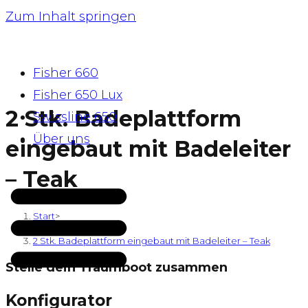
Zum Inhalt springen
Fisher 660
Fisher 650 Lux
2 Stk. Badeplattform
Swissline 650
Über uns
eingebaut mit Badeleiter
– Teak
Start
>
Shop
>
2 Stk. Badeplattform eingebaut mit Badeleiter – Teak
Stelle dein Traumboot zusammen
Konfigurator