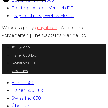
Bootswerft Wolf AG
Trollingboot.de - Vertrieb DE
graylife.ch - KI, Web & Media
Webdesign by
graylife.ch
| Alle rechte
vorbehalten | The Captains Marine Ltd.
Fisher 660
Fisher 650 Lux
Swissline 650
Über uns
Fisher 660
Fisher 650 Lux
Swissline 650
Über uns